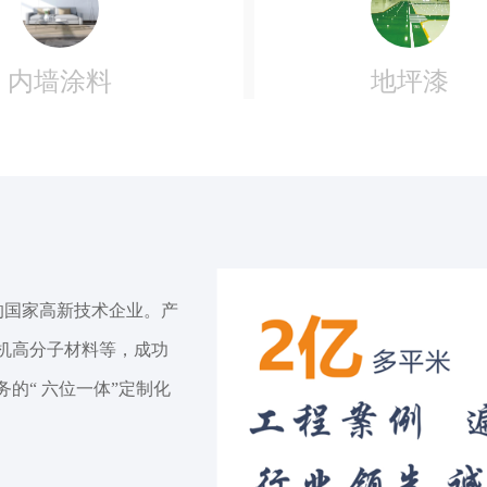
地坪漆
内墙涂料
的国家⾼新技术企业。产
机⾼分⼦材料等，成功
的“ 六位⼀体”定制化