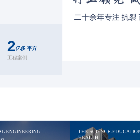
2
亿多 平方
工程案例
AL ENGINEERING
THE SCIENCE-EDUCATIO
HEALTH