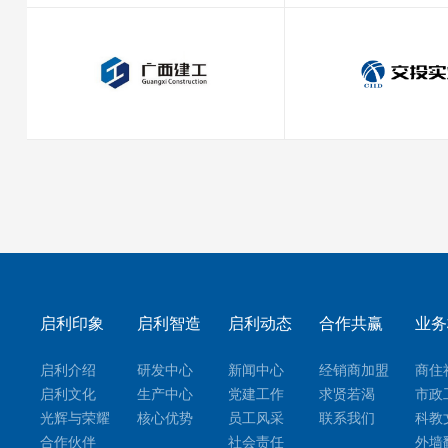
启利印象
启利智造
启利动态
合作共赢
业务
启利介绍
研发中心
新闻中心
经销商加盟
商住
启利文化
生产中心
党建工作
求贤若渴
市政
光辉与荣耀
核心优势
员工风采
联系我们
科教
合作伙伴
社会责任
外墙