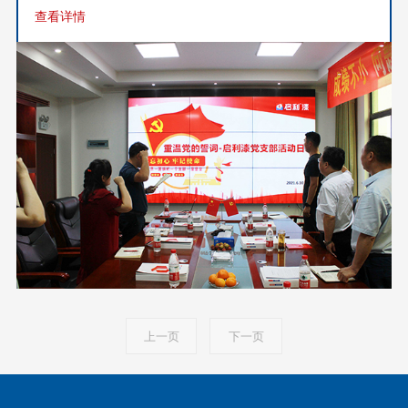
查看详情
上一页
下一页